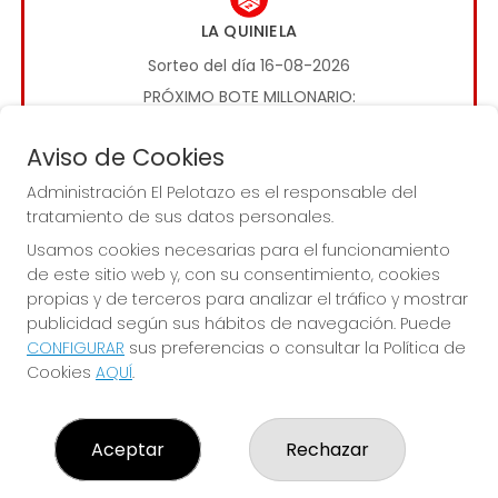
LA QUINIELA
Sorteo del día 16-08-2026
PRÓXIMO BOTE MILLONARIO:
1.000.000€
Aviso de Cookies
Administración El Pelotazo es el responsable del
JUGAR LA QUINIELA
tratamiento de sus datos personales.
Usamos cookies necesarias para el funcionamiento
de este sitio web y, con su consentimiento, cookies
propias y de terceros para analizar el tráfico y mostrar
publicidad según sus hábitos de navegación. Puede
CONFIGURAR
sus preferencias o consultar la Política de
Cookies
AQUÍ
.
Imagen anterior
Imag
ADMINISTRACIÓN EL PELOTAZO
Aceptar
Rechazar
¿Quiénes somos?