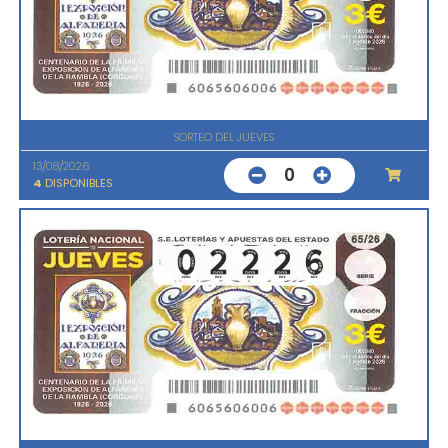
SORTEO DEL JUEVES
13/08/2026
0
4
DISPONIBLES