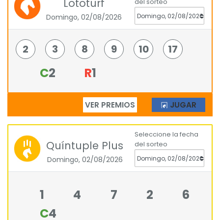
Lototurf
del sorteo
Domingo, 02/08/2026
2
3
8
9
10
17
C
2
R
1
VER PREMIOS
JUGAR
Seleccione la fecha
Quíntuple Plus
del sorteo
Domingo, 02/08/2026
1
4
7
2
6
C
4