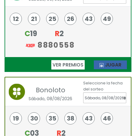
12
21
25
26
43
49
C
19
R
2
8880558
VER PREMIOS
JUGAR
Seleccione la fecha
Bonoloto
del sorteo
Sábado, 08/08/2026
19
30
35
38
43
46
C
03
R
2