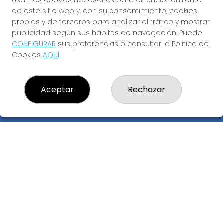
Usamos cookies necesarias para el funcionamiento
ADMINISTRACION DE LOTERIAS: 17-CADIZ - RECEPTOR
de este sitio web y, con su consentimiento, cookies
OFICIAL: 21300
propias y de terceros para analizar el tráfico y mostrar
956073495
publicidad según sus hábitos de navegación. Puede
Clica aquí para contactar por WhatsApp
CONFIGURAR
sus preferencias o consultar la Política de
640517524
Cookies
AQUÍ
.
info@administracionelpelotazo.es
Callejones Cardoso nº12
Cádiz, 11002
Aceptar
Rechazar
(Cádiz) España
LEGAL
Aviso Legal
Política de Privacidad
Política de Cookies
Condiciones de Compra
Tienda de Lotería Nacional
Pago aceptado con tarjeta
Juego responsable. Solo mayores de edad.