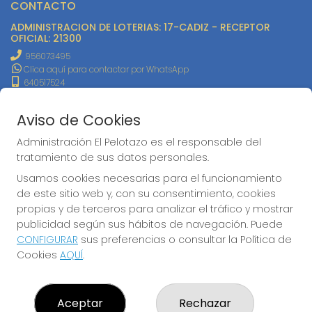
CONTACTO
ADMINISTRACION DE LOTERIAS: 17-CADIZ - RECEPTOR
OFICIAL: 21300
956073495
Clica aquí para contactar por WhatsApp
640517524
info@administracionelpelotazo.es
Callejones Cardoso nº12
Aviso de Cookies
Cádiz, 11002
Administración El Pelotazo es el responsable del
(Cádiz) España
tratamiento de sus datos personales.
LEGAL
Usamos cookies necesarias para el funcionamiento
de este sitio web y, con su consentimiento, cookies
Aviso Legal
propias y de terceros para analizar el tráfico y mostrar
Política de Privacidad
publicidad según sus hábitos de navegación. Puede
Política de Cookies
CONFIGURAR
sus preferencias o consultar la Política de
Condiciones de Compra
Cookies
AQUÍ
.
Tienda de Lotería Nacional
Pago aceptado con tarjeta
Juego responsable. Solo mayores de edad.
Aceptar
Rechazar