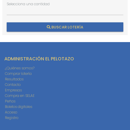
Selecciona una cantidad
BUSCAR LOTERÍA
ADMINISTRACIÓN EL PELOTAZO
¿Quiénes somos?
Comprar lotería
Resultados
Contacto
Empresas
Compra en SELAE
Peñas
Boletos digitales
Acceso
Registro