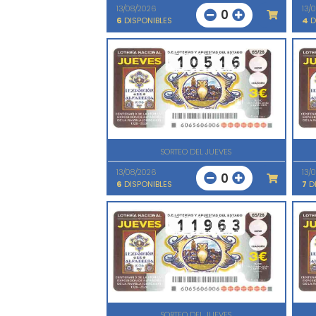
13/08/2026
13/
0
6
DISPONIBLES
4
D
SORTEO DEL JUEVES
13/08/2026
13/
0
6
DISPONIBLES
7
DI
SORTEO DEL JUEVES