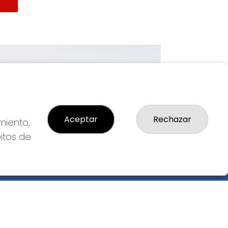
Imagen siguiente
Aceptar
Rechazar
miento,
bitos de
GAL
so Legal
ítica de Privacidad
ítica de Cookies
diciones de Compra
da de Lotería Nacional