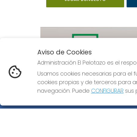
Aviso de Cookies
Administración El Pelotazo es el res
Imagen anterior
Usamos cookies necesarias para el fu
cookies propias y de terceros para an
navegación. Puede
CONFIGURAR
sus p
ADMINISTRACIÓN EL PELOTAZO
¿Quiénes somos?
Comprar lotería
Resultados
Contacto
Empresas