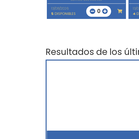
13/08/2026
13/
0
5
DISPONIBLES
4
D
Resultados de los últ