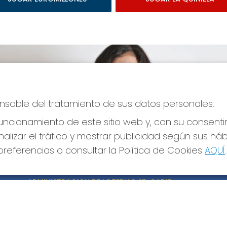
ponsable del tratamiento de sus datos personales.
ncionamiento de este sitio web y, con su consenti
alizar el tráfico y mostrar publicidad según sus há
referencias o consultar la Política de Cookies
AQUÍ
.
CONTACTO
LE
ADMINISTRACION DE LOTERIAS: 17-CADIZ -
Avi
RECEPTOR OFICIAL: 21300
Pol
Pol
956073495
Con
Clica aquí para contactar por WhatsApp
640517524
Tien