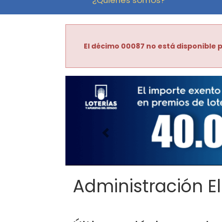
El décimo 00087 no está disponible p
Imagen anterior
Administración El