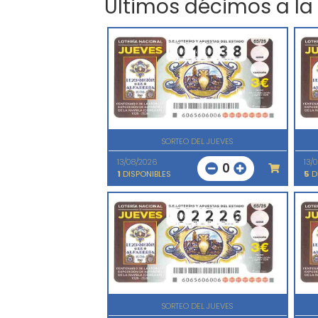
Últimos décimos a la
SORTEO DEL JUEVES
13/08/2026
13/
0
1
DISPONIBLES
5
D
SORTEO DEL JUEVES