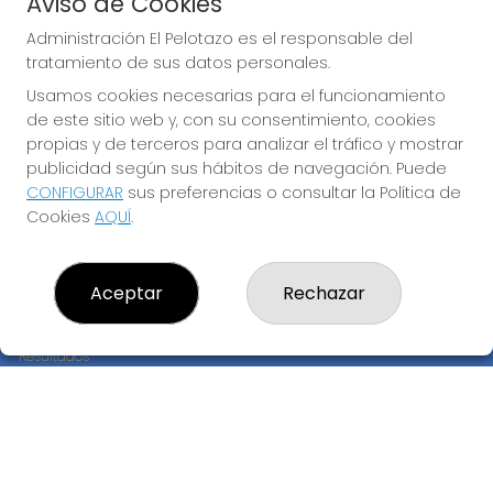
Aviso de Cookies
JUGAR BONOLOTO
Administración El Pelotazo es el responsable del
tratamiento de sus datos personales.
Usamos cookies necesarias para el funcionamiento
de este sitio web y, con su consentimiento, cookies
propias y de terceros para analizar el tráfico y mostrar
publicidad según sus hábitos de navegación. Puede
CONFIGURAR
sus preferencias o consultar la Política de
Imagen anterior
Imag
Cookies
AQUÍ
.
ADMINISTRACIÓN EL PELOTAZO
Aceptar
Rechazar
¿Quiénes somos?
Comprar lotería
Resultados
Contacto
Empresas
Compra en SELAE
Peñas
Boletos digitales
Acceso