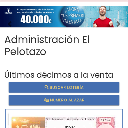
Imagen anterior
Imag
Administración El
Pelotazo
Últimos décimos a la venta
BUSCAR LOTERÍA
NÚMERO AL AZAR
01537