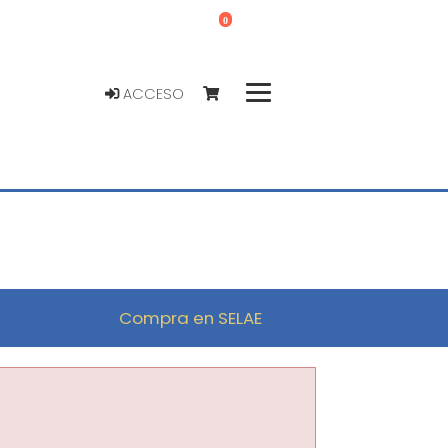
0
ACCESO
Compra en SELAE