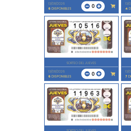
13/08/2026
13/
0
6
DISPONIBLES
4
D
SORTEO DEL JUEVES
13/08/2026
13/
0
6
DISPONIBLES
7
DI
SORTEO DEL JUEVES