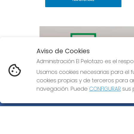
Aviso de Cookies
Administración El Pelotazo es el res
Imagen anterior
Usamos cookies necesarias para el fu
cookies propias y de terceros para an
navegación. Puede
CONFIGURAR
sus p
ADMINISTRACIÓN EL PELOTAZO
¿Quiénes somos?
Comprar lotería
Resultados
Contacto
Empresas