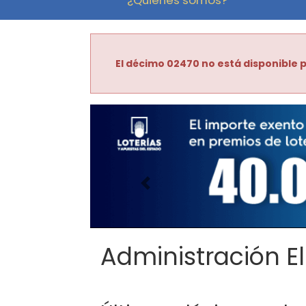
El décimo 02470 no está disponible p
Imagen anterior
Administración El