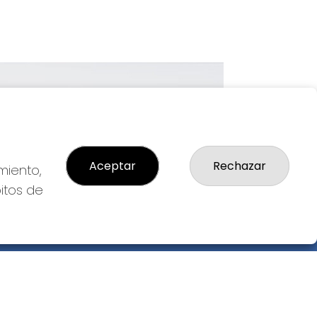
Imagen siguiente
Aceptar
Rechazar
miento,
bitos de
GAL
so Legal
ítica de Privacidad
ítica de Cookies
diciones de Compra
da de Lotería Nacional