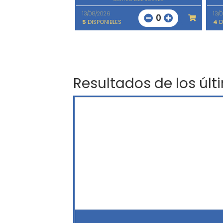
13/08/2026
13/
0
5
DISPONIBLES
4
D
Resultados de los últ