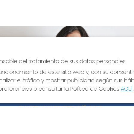
ponsable del tratamiento de sus datos personales.
ncionamiento de este sitio web y, con su consenti
alizar el tráfico y mostrar publicidad según sus há
referencias o consultar la Política de Cookies
AQUÍ
.
CONTACTO
LE
ADMINISTRACION DE LOTERIAS: 17-CADIZ -
Avi
RECEPTOR OFICIAL: 21300
Pol
Pol
956073495
Con
Clica aquí para contactar por WhatsApp
640517524
Tien