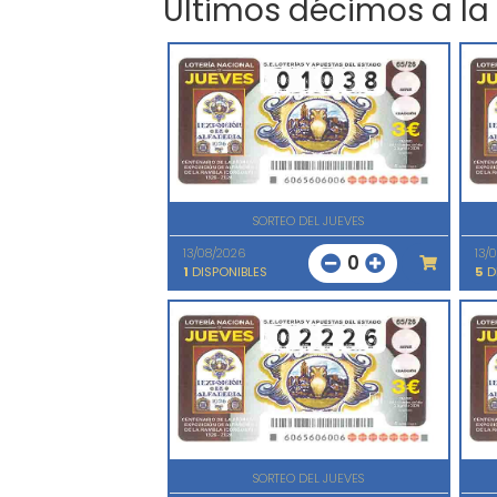
Últimos décimos a la
SORTEO DEL JUEVES
13/08/2026
13/
0
1
DISPONIBLES
5
D
SORTEO DEL JUEVES