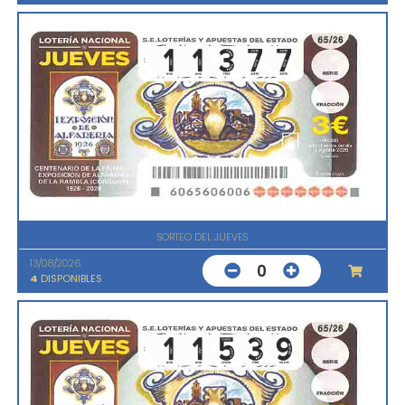
SORTEO DEL JUEVES
13/08/2026
0
4
DISPONIBLES