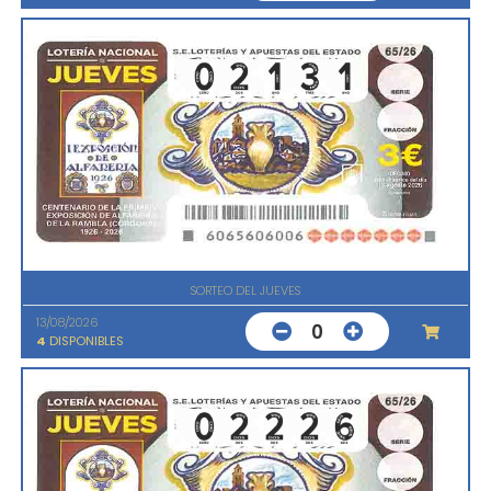
SORTEO DEL JUEVES
13/08/2026
0
4
DISPONIBLES