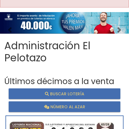
Imagen anterior
Imag
Administración El
Pelotazo
Últimos décimos a la venta
BUSCAR LOTERÍA
NÚMERO AL AZAR