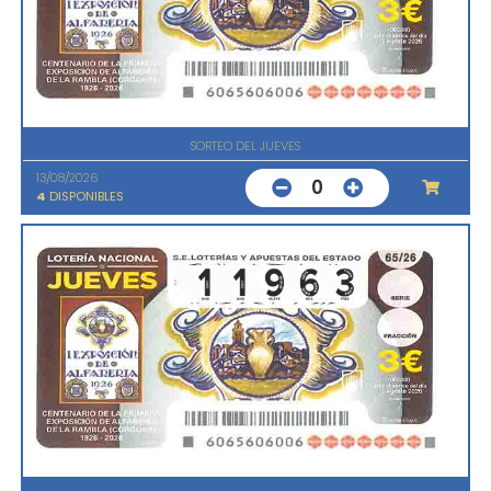
SORTEO DEL JUEVES
13/08/2026
0
4
DISPONIBLES