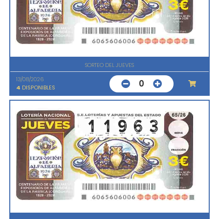
SORTEO DEL JUEVES
13/08/2026
0
4
DISPONIBLES