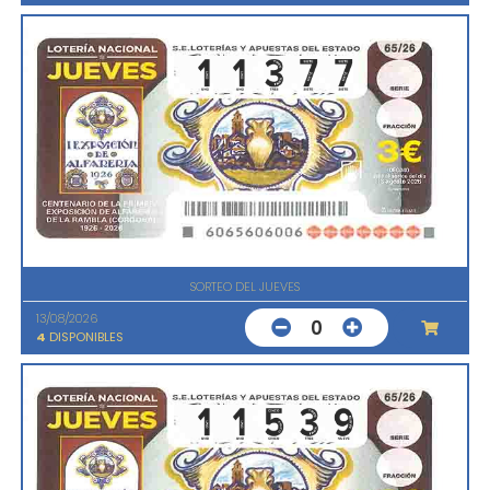
SORTEO DEL JUEVES
13/08/2026
0
4
DISPONIBLES