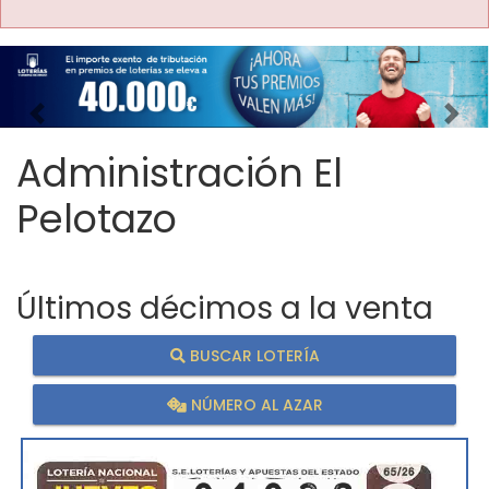
Imagen anterior
Imag
Administración El
Pelotazo
Últimos décimos a la venta
BUSCAR LOTERÍA
NÚMERO AL AZAR