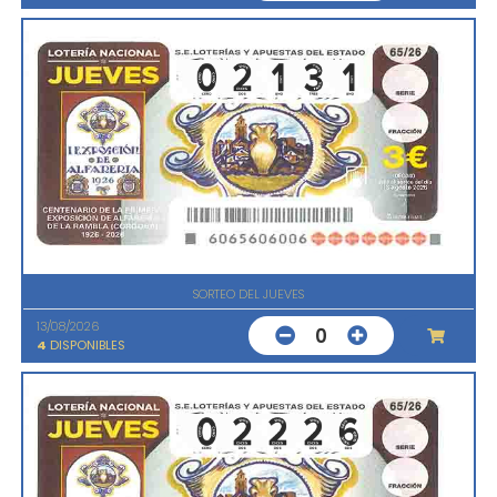
SORTEO DEL JUEVES
13/08/2026
0
4
DISPONIBLES