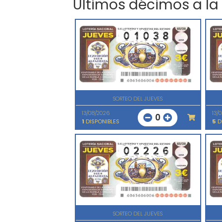
Últimos décimos a la
SORTEO DEL JUEVES
13/08/2026
13/
0
1
DISPONIBLES
5
D
SORTEO DEL JUEVES