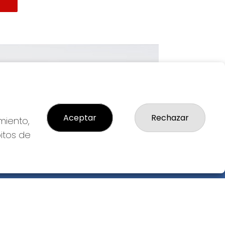
Imagen siguiente
Aceptar
Rechazar
miento,
bitos de
GAL
so Legal
ítica de Privacidad
ítica de Cookies
diciones de Compra
da de Lotería Nacional