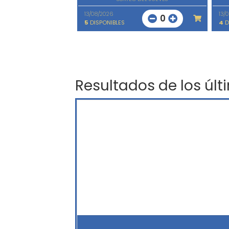
13/08/2026
13/
0
5
DISPONIBLES
4
D
Resultados de los últ