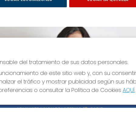
ponsable del tratamiento de sus datos personales.
ncionamiento de este sitio web y, con su consenti
alizar el tráfico y mostrar publicidad según sus há
referencias o consultar la Política de Cookies
AQUÍ
.
CONTACTO
LE
ADMINISTRACION DE LOTERIAS: 17-CADIZ -
Avi
RECEPTOR OFICIAL: 21300
Pol
Pol
956073495
Con
Clica aquí para contactar por WhatsApp
640517524
Tien