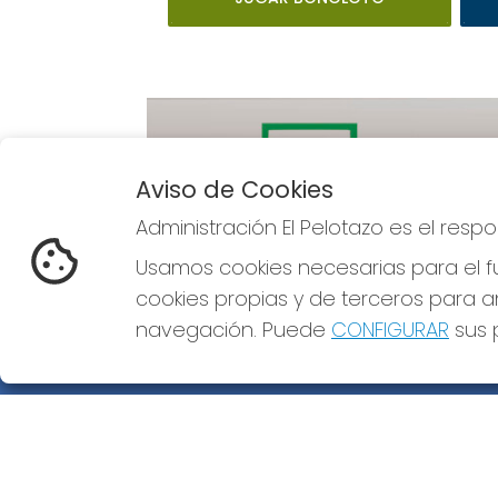
Aviso de Cookies
Administración El Pelotazo es el res
Imagen anterior
Usamos cookies necesarias para el fu
cookies propias y de terceros para an
navegación. Puede
CONFIGURAR
sus p
ADMINISTRACIÓN EL PELOTAZO
¿Quiénes somos?
Comprar lotería
Resultados
Contacto
Empresas