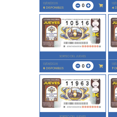
13/08/2026
13/
0
6
DISPONIBLES
4
D
SORTEO DEL JUEVES
13/08/2026
13/
0
6
DISPONIBLES
7
DI
SORTEO DEL JUEVES