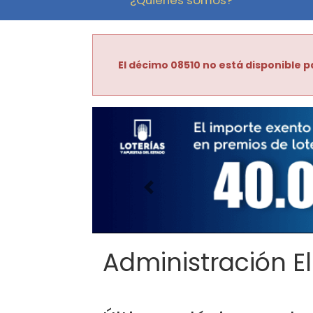
El décimo 08510 no está disponible p
Imagen anterior
Administración El