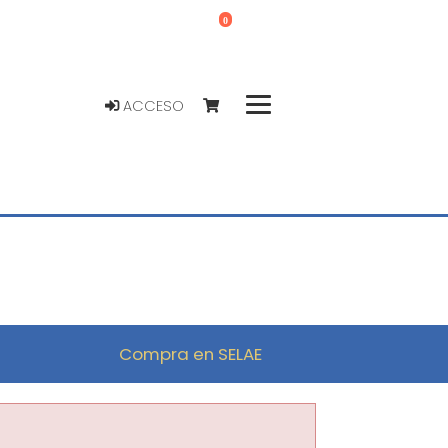
0
ACCESO
Compra en SELAE