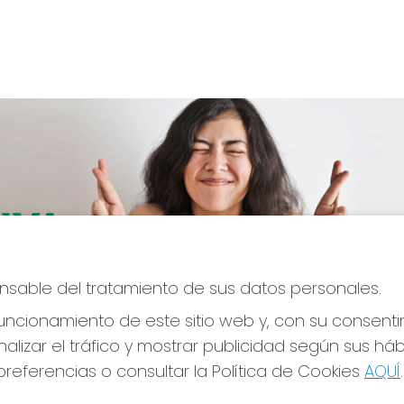
ponsable del tratamiento de sus datos personales.
CONTACTO
LE
ncionamiento de este sitio web y, con su consenti
ADMINISTRACION DE LOTERIAS: 17-CADIZ -
alizar el tráfico y mostrar publicidad según sus há
Avi
RECEPTOR OFICIAL: 21300
Pol
referencias o consultar la Política de Cookies
AQUÍ
.
Pol
956073495
Con
Clica aquí para contactar por WhatsApp