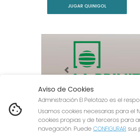
JUGAR QUINIGOL
Imagen anterior
Aviso de Cookies
Administración El Pelotazo es el res
ADMINISTRACIÓN EL PELOTAZO
Usamos cookies necesarias para el fu
cookies propias y de terceros para an
¿Quiénes somos?
Comprar lotería
navegación. Puede
CONFIGURAR
sus p
Resultados
Contacto