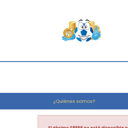
¿Quiénes somos?
El décimo 08556 no está disponible p