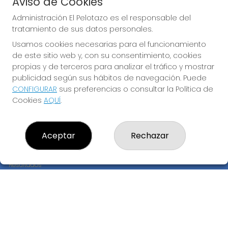
Aviso de Cookies
JUGAR EURODREAMS
Administración El Pelotazo es el responsable del
tratamiento de sus datos personales.
Usamos cookies necesarias para el funcionamiento
de este sitio web y, con su consentimiento, cookies
propias y de terceros para analizar el tráfico y mostrar
publicidad según sus hábitos de navegación. Puede
CONFIGURAR
sus preferencias o consultar la Política de
Imagen anterior
Imag
Cookies
AQUÍ
.
ADMINISTRACIÓN EL PELOTAZO
Aceptar
Rechazar
¿Quiénes somos?
Comprar lotería
Resultados
Contacto
Empresas
Compra en SELAE
Peñas
Boletos digitales
Acceso