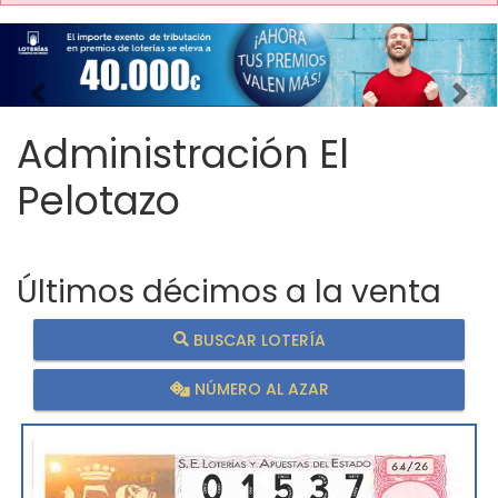
Imagen anterior
Imag
Administración El
Pelotazo
Últimos décimos a la venta
BUSCAR LOTERÍA
NÚMERO AL AZAR