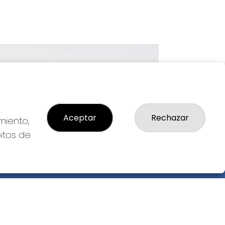
Imagen siguiente
Aceptar
Rechazar
miento,
bitos de
GAL
so Legal
ítica de Privacidad
ítica de Cookies
diciones de Compra
da de Lotería Nacional