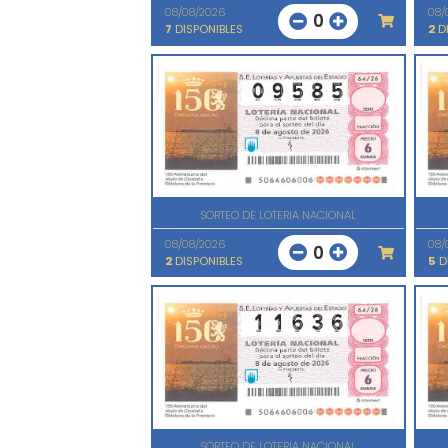
08/08/2026
08/
0
7
DISPONIBLES
2
DI
SORTEO DE LOTERIA NACIONAL
08/08/2026
08/
0
2
DISPONIBLES
5
D
SORTEO DE LOTERIA NACIONAL