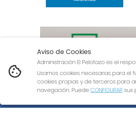
Aviso de Cookies
Administración El Pelotazo es el res
Imagen anterior
Usamos cookies necesarias para el fu
cookies propias y de terceros para an
navegación. Puede
CONFIGURAR
sus p
ADMINISTRACIÓN EL PELOTAZO
¿Quiénes somos?
Comprar lotería
Resultados
Contacto
Empresas