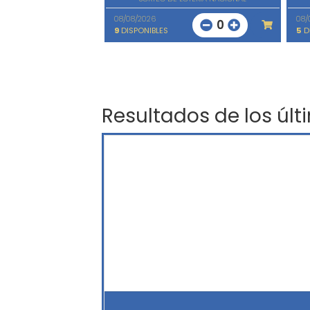
08/08/2026
08/
0
9
DISPONIBLES
5
D
Resultados de los últ