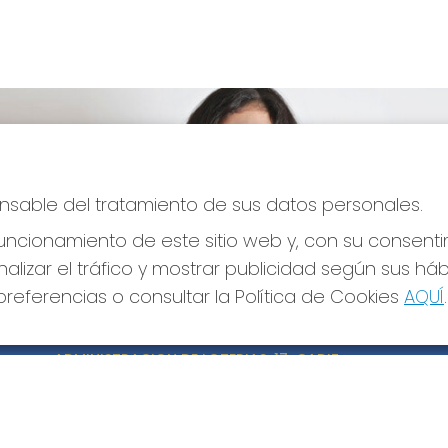
ponsable del tratamiento de sus datos personales.
ncionamiento de este sitio web y, con su consenti
alizar el tráfico y mostrar publicidad según sus há
referencias o consultar la Política de Cookies
AQUÍ
.
CONTACTO
LE
ADMINISTRACION DE LOTERIAS: 17-CADIZ -
Avi
RECEPTOR OFICIAL: 21300
Pol
Pol
956073495
Con
Clica aquí para contactar por WhatsApp
640517524
Tien