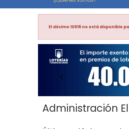
El décimo 10516 no está disponible pa
Imagen anterior
Administración El