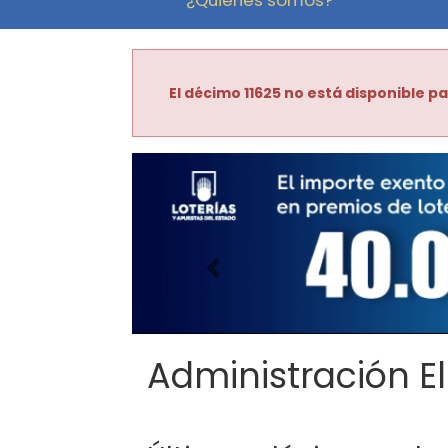
El décimo 11625 no está disponible pa
Imagen anterior
Administración El