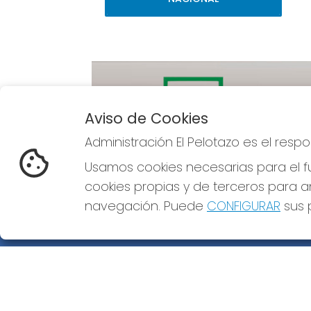
Aviso de Cookies
Administración El Pelotazo es el res
Imagen anterior
Usamos cookies necesarias para el fu
cookies propias y de terceros para an
navegación. Puede
CONFIGURAR
sus p
ADMINISTRACIÓN EL PELOTAZO
¿Quiénes somos?
Comprar lotería
Resultados
Contacto
Empresas