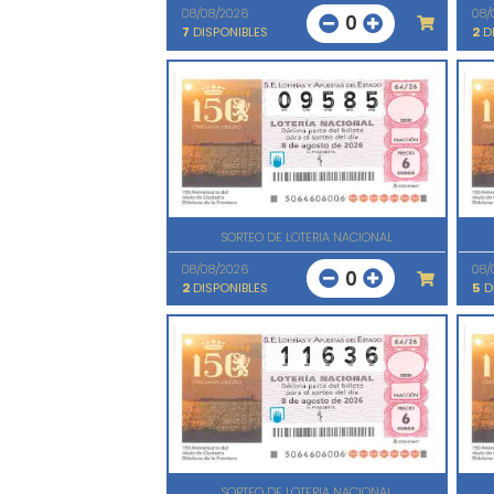
08/08/2026
08/
0
7
DISPONIBLES
2
DI
SORTEO DE LOTERIA NACIONAL
08/08/2026
08/
0
2
DISPONIBLES
5
D
SORTEO DE LOTERIA NACIONAL