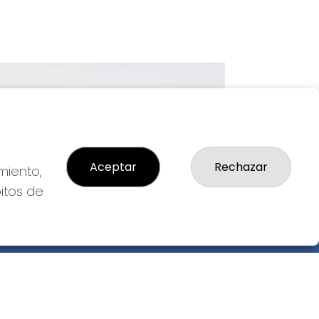
Imagen siguiente
Aceptar
Rechazar
miento,
bitos de
GAL
so Legal
ítica de Privacidad
ítica de Cookies
diciones de Compra
da de Lotería Nacional