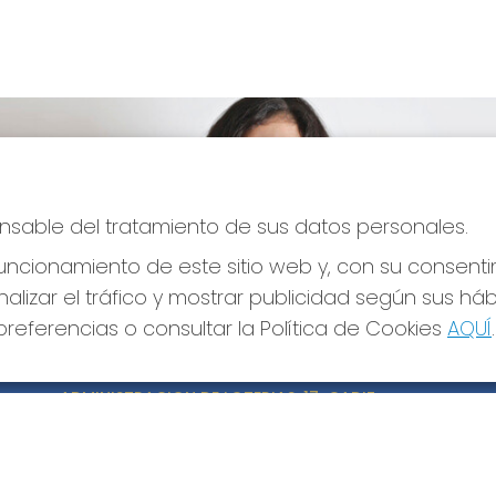
ponsable del tratamiento de sus datos personales.
ncionamiento de este sitio web y, con su consenti
alizar el tráfico y mostrar publicidad según sus há
referencias o consultar la Política de Cookies
AQUÍ
.
CONTACTO
LE
ADMINISTRACION DE LOTERIAS: 17-CADIZ -
Avi
RECEPTOR OFICIAL: 21300
Pol
Pol
956073495
Con
Clica aquí para contactar por WhatsApp
640517524
Tien