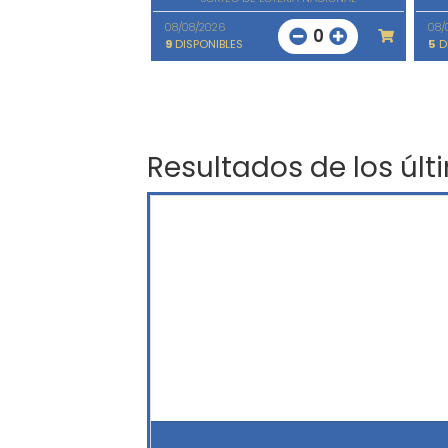
08/08/2026
08/
0
9
DISPONIBLES
5
D
Resultados de los últ