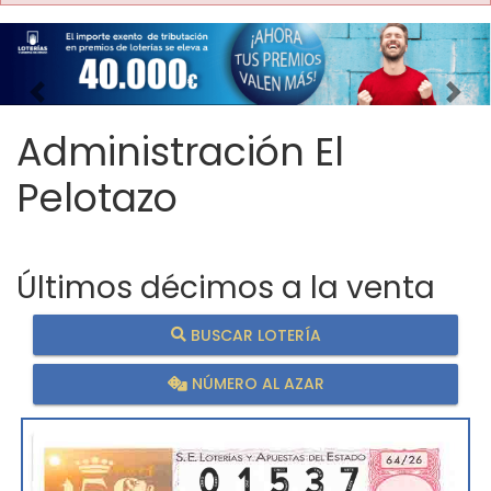
Imagen anterior
Imag
Administración El
Pelotazo
Últimos décimos a la venta
BUSCAR LOTERÍA
NÚMERO AL AZAR