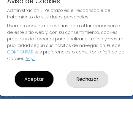
Aviso de Cookies
JUGAR EURODREAMS
Administración El Pelotazo es el responsable del
tratamiento de sus datos personales.
Usamos cookies necesarias para el funcionamiento
de este sitio web y, con su consentimiento, cookies
propias y de terceros para analizar el tráfico y mostrar
publicidad según sus hábitos de navegación. Puede
CONFIGURAR
sus preferencias o consultar la Política de
Imagen anterior
Imag
Cookies
AQUÍ
.
ADMINISTRACIÓN EL PELOTAZO
Aceptar
Rechazar
¿Quiénes somos?
Comprar lotería
Resultados
Contacto
Empresas
Compra en SELAE
Peñas
Boletos digitales
Acceso