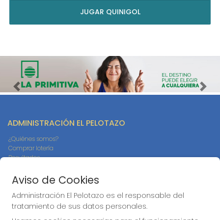
JUGAR QUINIGOL
Imagen anterior
Imag
ADMINISTRACIÓN EL PELOTAZO
¿Quiénes somos?
Comprar lotería
Resultados
Contacto
Empresas
Aviso de Cookies
Compra en SELAE
Peñas
Administración El Pelotazo es el responsable del
Boletos digitales
tratamiento de sus datos personales.
Acceso