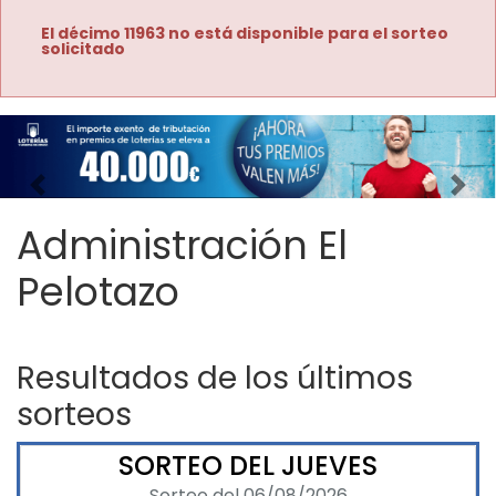
El décimo 11963 no está disponible para el sorteo
solicitado
Imagen anterior
Imag
Administración El
Pelotazo
Resultados de los últimos
sorteos
SORTEO DEL JUEVES
Sorteo del 06/08/2026