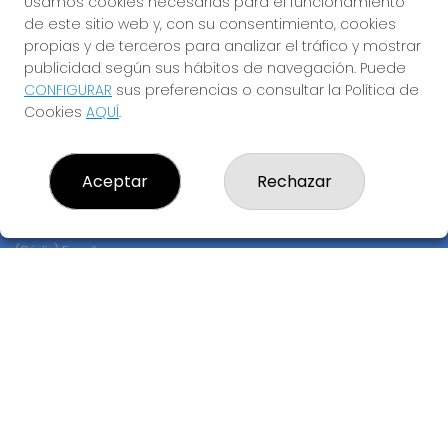
Usamos cookies necesarias para el funcionamiento
Registro
de este sitio web y, con su consentimiento, cookies
propias y de terceros para analizar el tráfico y mostrar
CONTACTO
publicidad según sus hábitos de navegación. Puede
ADMINISTRACION DE LOTERIAS: 17-CADIZ - RECEPTOR
CONFIGURAR
sus preferencias o consultar la Política de
OFICIAL: 21300
Cookies
AQUÍ
.
956073495
Clica aquí para contactar por WhatsApp
640517524
Aceptar
Rechazar
info@administracionelpelotazo.es
Callejones Cardoso nº12
Cádiz, 11002
(Cádiz) España
LEGAL
Aviso Legal
Política de Privacidad
Política de Cookies
Condiciones de Compra
Tienda de Lotería Nacional
Pago aceptado con tarjeta