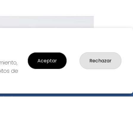
Imagen siguiente
Aceptar
Rechazar
miento,
bitos de
GAL
so Legal
ítica de Privacidad
ítica de Cookies
diciones de Compra
da de Lotería Nacional
o aceptado con tarjeta