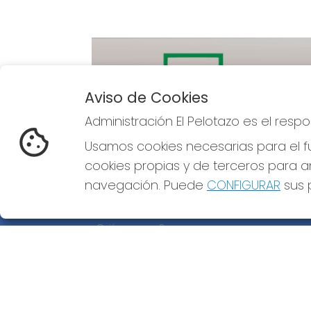
Aviso de Cookies
Administración El Pelotazo es el res
Imagen anterior
Usamos cookies necesarias para el fu
cookies propias y de terceros para an
navegación. Puede
CONFIGURAR
sus p
ADMINISTRACIÓN EL PELOTAZO
¿Quiénes somos?
Comprar lotería
Resultados
Contacto
Empresas
Compra en SELAE
Peñas