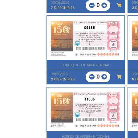
08/08/2026
08/
0
7
DISPONIBLES
2
DI
09585
SORTEO DE LOTERIA NACIONAL
08/08/2026
08/
0
2
DISPONIBLES
5
D
11636
SORTEO DE LOTERIA NACIONAL