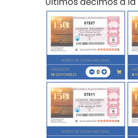
Últimos décimos a la
01537
SORTEO DE LOTERIA NACIONAL
08/08/2026
08/
0
10
DISPONIBLES
8
D
07511
SORTEO DE LOTERIA NACIONAL