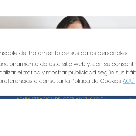
ponsable del tratamiento de sus datos personales.
ncionamiento de este sitio web y, con su consenti
alizar el tráfico y mostrar publicidad según sus há
referencias o consultar la Política de Cookies
AQUÍ
.
CONTACTO
LE
ADMINISTRACION DE LOTERIAS: 17-CADIZ -
Avi
RECEPTOR OFICIAL: 21300
Pol
Pol
956073495
Con
Clica aquí para contactar por WhatsApp
640517524
Tien
info@administracionelpelotazo.es
Pag