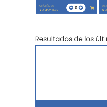
08/08/2026
08/
0
9
DISPONIBLES
5
D
Resultados de los últ