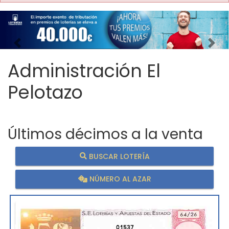
Imagen anterior
Imag
Administración El
Pelotazo
Últimos décimos a la venta
BUSCAR LOTERÍA
NÚMERO AL AZAR
01537