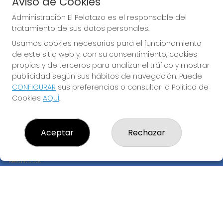
Aviso de Cookies
JUGAR BONOLOTO
Administración El Pelotazo es el responsable del
tratamiento de sus datos personales.
Usamos cookies necesarias para el funcionamiento
de este sitio web y, con su consentimiento, cookies
propias y de terceros para analizar el tráfico y mostrar
publicidad según sus hábitos de navegación. Puede
CONFIGURAR
sus preferencias o consultar la Política de
Imagen anterior
Imag
Cookies
AQUÍ
.
ADMINISTRACIÓN EL PELOTAZO
Aceptar
Rechazar
¿Quiénes somos?
Comprar lotería
Resultados
Contacto
Empresas
Compra en SELAE
Peñas
Boletos digitales
Acceso