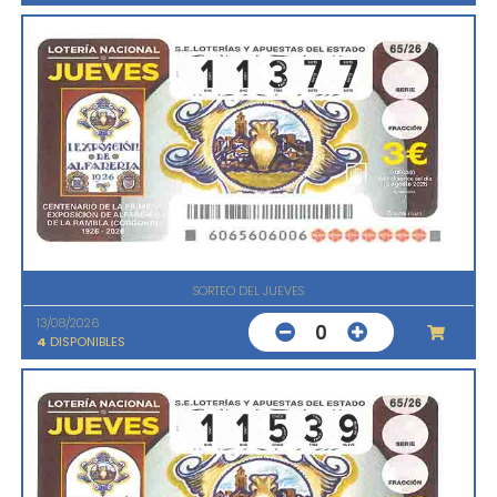
SORTEO DEL JUEVES
13/08/2026
0
4
DISPONIBLES