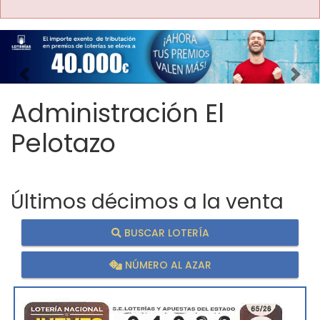
Imagen anterior
Imag
Administración El
Pelotazo
Últimos décimos a la venta
BUSCAR LOTERÍA
NÚMERO AL AZAR