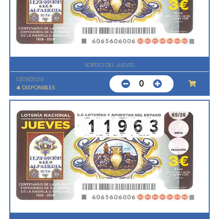
SORTEO DEL JUEVES
13/08/2026
0
4
DISPONIBLES