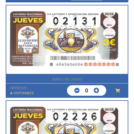
SORTEO DEL JUEVES
13/08/2026
0
4
DISPONIBLES