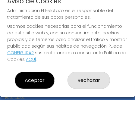
Aviso de Cookies
JUGAR EURODREAMS
Administración El Pelotazo es el responsable del
tratamiento de sus datos personales.
Usamos cookies necesarias para el funcionamiento
de este sitio web y, con su consentimiento, cookies
propias y de terceros para analizar el tráfico y mostrar
publicidad según sus hábitos de navegación. Puede
CONFIGURAR
sus preferencias o consultar la Política de
Imagen anterior
Imag
Cookies
AQUÍ
.
ADMINISTRACIÓN EL PELOTAZO
Aceptar
Rechazar
¿Quiénes somos?
Comprar lotería
Resultados
Contacto
Empresas
Compra en SELAE
Peñas
Boletos digitales
Acceso