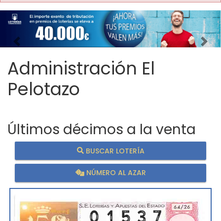
Imagen anterior
Imag
Administración El
Pelotazo
Últimos décimos a la venta
BUSCAR LOTERÍA
NÚMERO AL AZAR