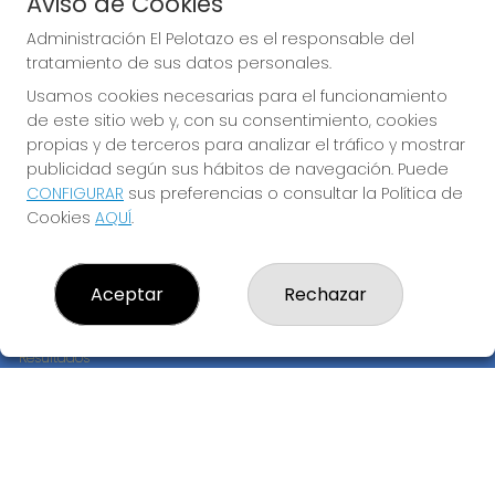
Aviso de Cookies
JUGAR EURODREAMS
Administración El Pelotazo es el responsable del
tratamiento de sus datos personales.
Usamos cookies necesarias para el funcionamiento
de este sitio web y, con su consentimiento, cookies
propias y de terceros para analizar el tráfico y mostrar
publicidad según sus hábitos de navegación. Puede
CONFIGURAR
sus preferencias o consultar la Política de
Imagen anterior
Imag
Cookies
AQUÍ
.
ADMINISTRACIÓN EL PELOTAZO
Aceptar
Rechazar
¿Quiénes somos?
Comprar lotería
Resultados
Contacto
Empresas
Compra en SELAE
Peñas
Boletos digitales
Acceso