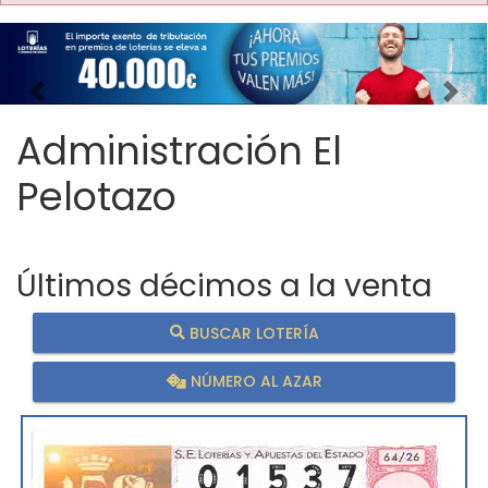
Imagen anterior
Imag
Administración El
Pelotazo
Últimos décimos a la venta
BUSCAR LOTERÍA
NÚMERO AL AZAR