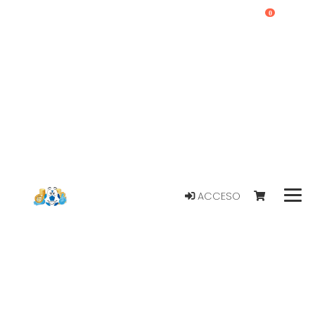
0
ACCESO