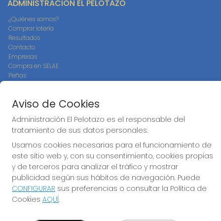
ADMINISTRACIÓN EL PELOTAZO
¿Quiénes somos?
Comprar lotería
Resultados
Contacto
Empresas
Compra en SELAE
Peñas
Boletos digitales
Acceso
Aviso de Cookies
Registro
Administración El Pelotazo es el responsable del
CONTACTO
tratamiento de sus datos personales.
ADMINISTRACION DE LOTERIAS: 17-CADIZ - RECEPTOR
Usamos cookies necesarias para el funcionamiento de
OFICIAL: 21300
este sitio web y, con su consentimiento, cookies propias
956073495
y de terceros para analizar el tráfico y mostrar
Clica aquí para contactar por WhatsApp
publicidad según sus hábitos de navegación. Puede
640517524
CONFIGURAR
sus preferencias o consultar la Política de
info@administracionelpelotazo.es
Cookies
AQUÍ
.
Callejones Cardoso nº12
Cádiz, 11002