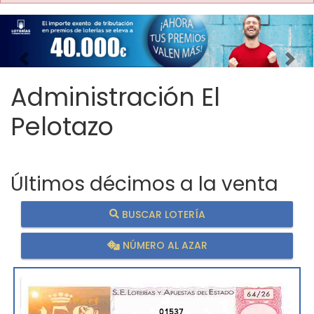
Imagen anterior
Imag
Administración El
Pelotazo
Últimos décimos a la venta
BUSCAR LOTERÍA
NÚMERO AL AZAR
01537