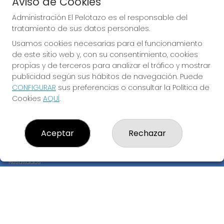
Aviso de Cookies
JUGAR BONOLOTO
Administración El Pelotazo es el responsable del
tratamiento de sus datos personales.
Usamos cookies necesarias para el funcionamiento
de este sitio web y, con su consentimiento, cookies
propias y de terceros para analizar el tráfico y mostrar
publicidad según sus hábitos de navegación. Puede
CONFIGURAR
sus preferencias o consultar la Política de
Imagen anterior
Imag
Cookies
AQUÍ
.
ADMINISTRACIÓN EL PELOTAZO
Aceptar
Rechazar
¿Quiénes somos?
Comprar lotería
Resultados
Contacto
Empresas
Compra en SELAE
Peñas
Boletos digitales
Acceso