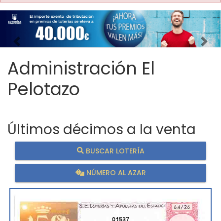
Imagen anterior
Imag
Administración El
Pelotazo
Últimos décimos a la venta
BUSCAR LOTERÍA
NÚMERO AL AZAR
01537