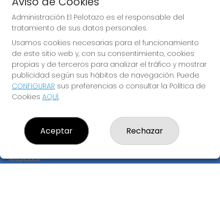
Aviso de Cookies
JUGAR BONOLOTO
Administración El Pelotazo es el responsable del
tratamiento de sus datos personales.
Usamos cookies necesarias para el funcionamiento
de este sitio web y, con su consentimiento, cookies
propias y de terceros para analizar el tráfico y mostrar
publicidad según sus hábitos de navegación. Puede
CONFIGURAR
sus preferencias o consultar la Política de
Imagen anterior
Imag
Cookies
AQUÍ
.
ADMINISTRACIÓN EL PELOTAZO
Aceptar
Rechazar
¿Quiénes somos?
Comprar lotería
Resultados
Contacto
Empresas
Compra en SELAE
Peñas
Boletos digitales
Acceso