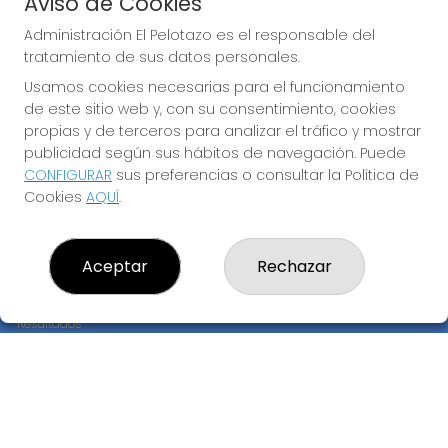
Aviso de Cookies
JUGAR EURODREAMS
Administración El Pelotazo es el responsable del
tratamiento de sus datos personales.
Usamos cookies necesarias para el funcionamiento
de este sitio web y, con su consentimiento, cookies
propias y de terceros para analizar el tráfico y mostrar
publicidad según sus hábitos de navegación. Puede
CONFIGURAR
sus preferencias o consultar la Política de
Imagen anterior
Imag
Cookies
AQUÍ
.
ADMINISTRACIÓN EL PELOTAZO
Aceptar
Rechazar
¿Quiénes somos?
Comprar lotería
Resultados
Contacto
Empresas
Compra en SELAE
Peñas
Boletos digitales
Acceso