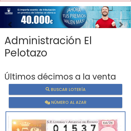
Imagen anterior
Imag
Administración El
Pelotazo
Últimos décimos a la venta
BUSCAR LOTERÍA
NÚMERO AL AZAR