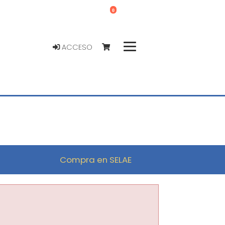
0
ACCESO
Compra en SELAE