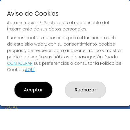
Peñas
Boletos digitales
Aviso de Cookies
Acceso
Registro
Administración El Pelotazo es el responsable del
tratamiento de sus datos personales.
CONTACTO
Usamos cookies necesarias para el funcionamiento
de este sitio web y, con su consentimiento, cookies
ADMINISTRACION DE LOTERIAS: 17-CADIZ - RECEPTOR
OFICIAL: 21300
propias y de terceros para analizar el tráfico y mostrar
publicidad según sus hábitos de navegación. Puede
956073495
Clica aquí para contactar por WhatsApp
CONFIGURAR
sus preferencias o consultar la Política de
640517524
Cookies
AQUÍ
.
info@administracionelpelotazo.es
Callejones Cardoso nº12
Cádiz, 11002
Aceptar
Rechazar
(Cádiz) España
LEGAL
Aviso Legal
Política de Privacidad
Política de Cookies