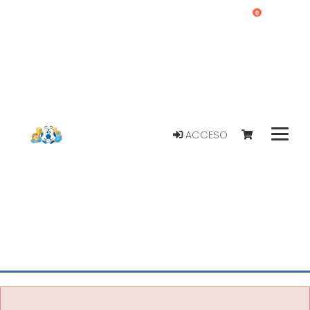
0
ACCESO