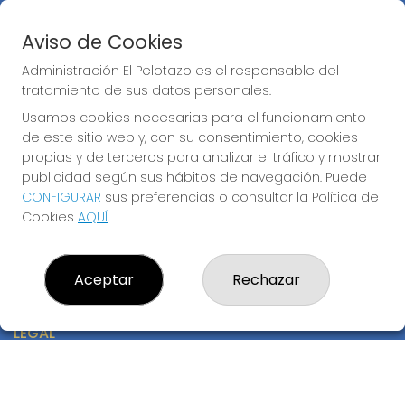
Peñas
Boletos digitales
Aviso de Cookies
Acceso
Registro
Administración El Pelotazo es el responsable del
tratamiento de sus datos personales.
CONTACTO
Usamos cookies necesarias para el funcionamiento
de este sitio web y, con su consentimiento, cookies
ADMINISTRACION DE LOTERIAS: 17-CADIZ - RECEPTOR
OFICIAL: 21300
propias y de terceros para analizar el tráfico y mostrar
publicidad según sus hábitos de navegación. Puede
956073495
Clica aquí para contactar por WhatsApp
CONFIGURAR
sus preferencias o consultar la Política de
640517524
Cookies
AQUÍ
.
info@administracionelpelotazo.es
Callejones Cardoso nº12
Cádiz, 11002
Aceptar
Rechazar
(Cádiz) España
LEGAL
Aviso Legal
Política de Privacidad
Política de Cookies