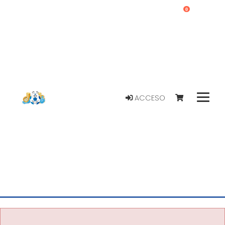
0
ACCESO