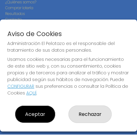
¿Quiénes somos?
Comprar lotería
Resultados
Contacto
Empresas
Compra en SELAE
Aviso de Cookies
Peñas
Boletos digitales
Administración El Pelotazo es el responsable del
Acceso
tratamiento de sus datos personales.
Registro
Usamos cookies necesarias para el funcionamiento
de este sitio web y, con su consentimiento, cookies
CONTACTO
propias y de terceros para analizar el tráfico y mostrar
ADMINISTRACION DE LOTERIAS: 17-CADIZ - RECEPTOR
publicidad según sus hábitos de navegación. Puede
OFICIAL: 21300
CONFIGURAR
sus preferencias o consultar la Política de
956073495
Cookies
AQUÍ
.
Clica aquí para contactar por WhatsApp
640517524
info@administracionelpelotazo.es
Aceptar
Rechazar
Callejones Cardoso nº12
Cádiz, 11002
(Cádiz) España