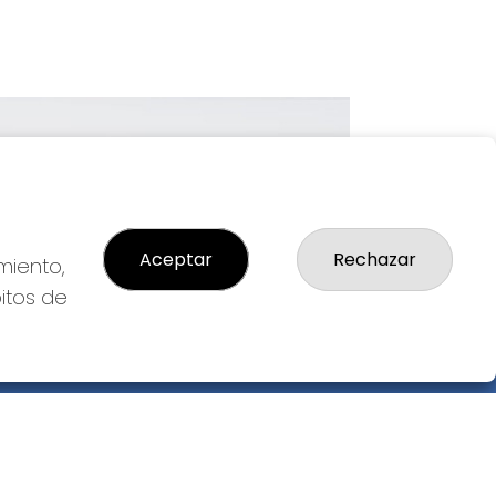
Imagen siguiente
Aceptar
Rechazar
miento,
bitos de
GAL
so Legal
ítica de Privacidad
ítica de Cookies
diciones de Compra
da de Lotería Nacional