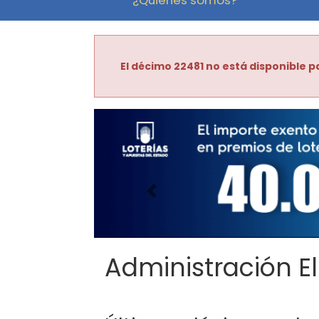
El décimo 22481 no está disponible pa
Imagen anterior
Administración El