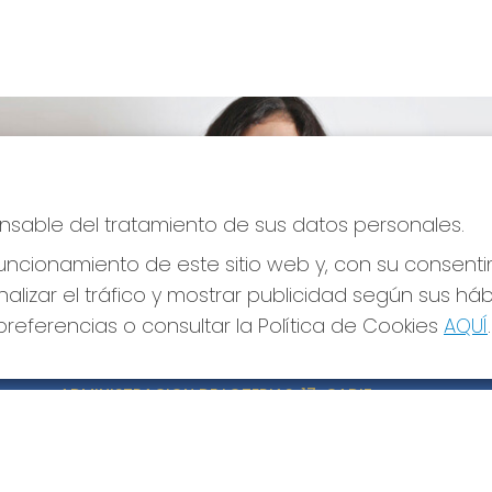
ponsable del tratamiento de sus datos personales.
ncionamiento de este sitio web y, con su consenti
alizar el tráfico y mostrar publicidad según sus há
referencias o consultar la Política de Cookies
AQUÍ
.
CONTACTO
LE
ADMINISTRACION DE LOTERIAS: 17-CADIZ -
Avi
RECEPTOR OFICIAL: 21300
Pol
Pol
956073495
Con
Clica aquí para contactar por WhatsApp
640517524
Tien