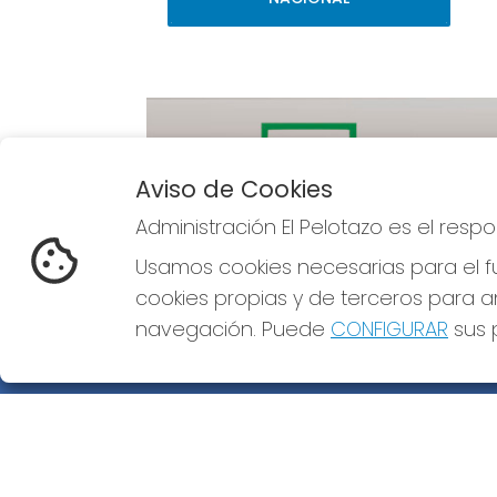
Aviso de Cookies
Administración El Pelotazo es el res
Imagen anterior
Usamos cookies necesarias para el fu
cookies propias y de terceros para an
navegación. Puede
CONFIGURAR
sus p
ADMINISTRACIÓN EL PELOTAZO
¿Quiénes somos?
Comprar lotería
Resultados
Contacto
Empresas