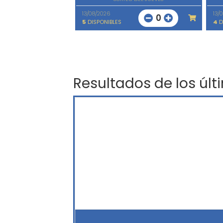
13/08/2026
13/
0
5
DISPONIBLES
4
D
Resultados de los últ