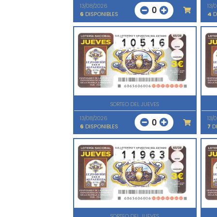
13/08/2026
13/
0
6
DISPONIBLES
4
D
SORTEO DEL JUEVES
13/08/2026
13/
0
6
DISPONIBLES
7
DI
SORTEO DEL JUEVES