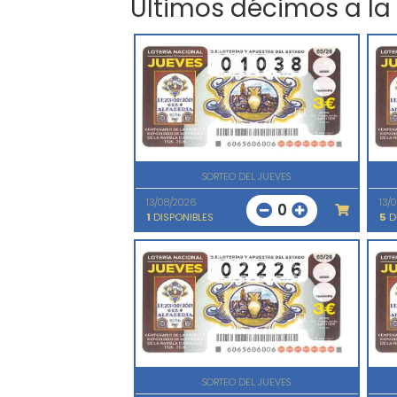
Últimos décimos a la
SORTEO DEL JUEVES
13/08/2026
13/
0
1
DISPONIBLES
5
D
SORTEO DEL JUEVES