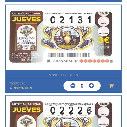
SORTEO DEL JUEVES
13/08/2026
0
4
DISPONIBLES