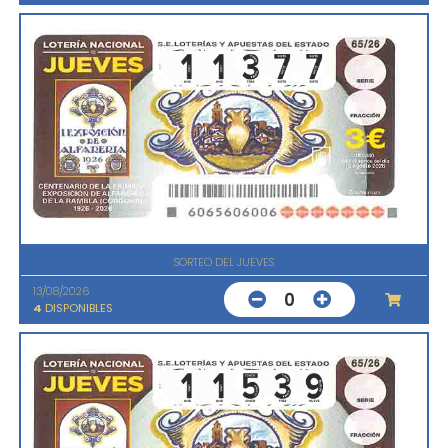
SORTEO DEL JUEVES
13/08/2026
0
4
DISPONIBLES