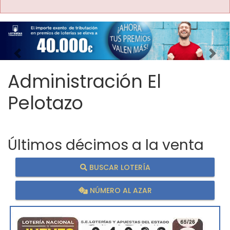
Imagen anterior
Imag
Administración El
Pelotazo
Últimos décimos a la venta
BUSCAR LOTERÍA
NÚMERO AL AZAR