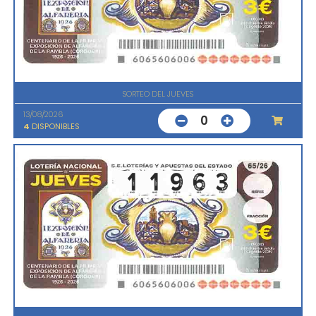
SORTEO DEL JUEVES
13/08/2026
0
4
DISPONIBLES