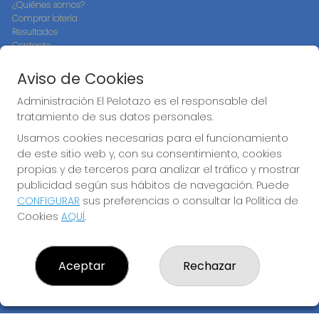
¿Quiénes somos?
Comprar lotería
Resultados
Contacto
Empresas
Compra en SELAE
Aviso de Cookies
Peñas
Boletos digitales
Administración El Pelotazo es el responsable del
Acceso
tratamiento de sus datos personales.
Registro
Usamos cookies necesarias para el funcionamiento
de este sitio web y, con su consentimiento, cookies
CONTACTO
propias y de terceros para analizar el tráfico y mostrar
ADMINISTRACION DE LOTERIAS: 17-CADIZ - RECEPTOR
publicidad según sus hábitos de navegación. Puede
OFICIAL: 21300
CONFIGURAR
sus preferencias o consultar la Política de
956073495
Cookies
AQUÍ
.
Clica aquí para contactar por WhatsApp
640517524
info@administracionelpelotazo.es
Aceptar
Rechazar
Callejones Cardoso nº12
Cádiz, 11002
(Cádiz) España