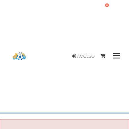
0
ACCESO