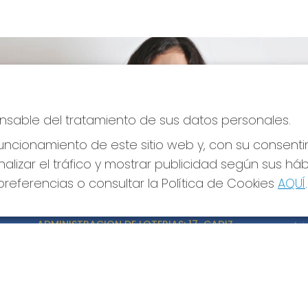
ponsable del tratamiento de sus datos personales.
ncionamiento de este sitio web y, con su consenti
alizar el tráfico y mostrar publicidad según sus há
referencias o consultar la Política de Cookies
AQUÍ
.
CONTACTO
LE
ADMINISTRACION DE LOTERIAS: 17-CADIZ -
Avi
RECEPTOR OFICIAL: 21300
Pol
Pol
956073495
Con
Clica aquí para contactar por WhatsApp
640517524
Tien
info@administracionelpelotazo.es
Pag