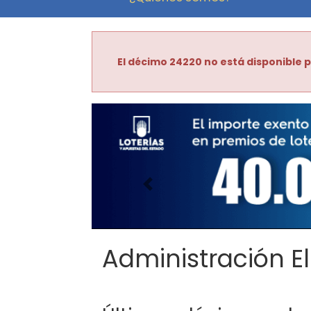
El décimo 24220 no está disponible p
Imagen anterior
Administración El