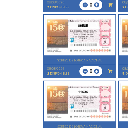
08/08/2026
08/
0
7
DISPONIBLES
2
DI
09585
SORTEO DE LOTERIA NACIONAL
08/08/2026
08/
0
2
DISPONIBLES
5
D
11636
SORTEO DE LOTERIA NACIONAL