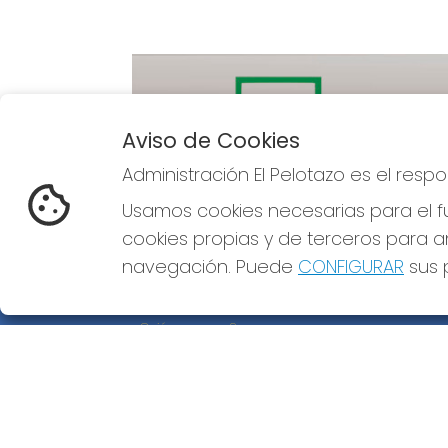
Aviso de Cookies
Administración El Pelotazo es el res
Imagen anterior
Usamos cookies necesarias para el fu
cookies propias y de terceros para an
navegación. Puede
CONFIGURAR
sus p
ADMINISTRACIÓN EL PELOTAZO
¿Quiénes somos?
Comprar lotería
Resultados
Contacto
Empresas
Compra en SELAE
Peñas