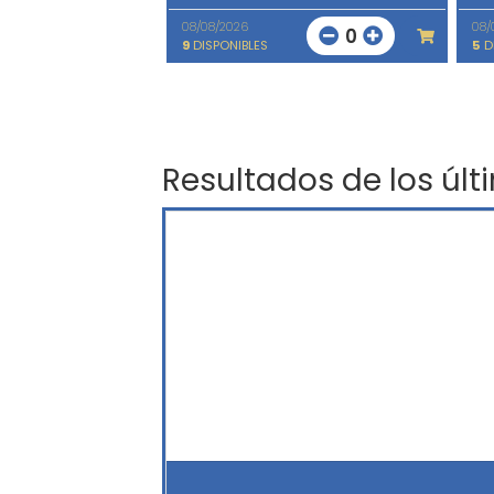
08/08/2026
08/
0
9
DISPONIBLES
5
D
Resultados de los últ