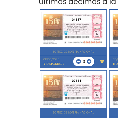
Últimos décimos a la
01537
SORTEO DE LOTERIA NACIONAL
08/08/2026
08/
0
6
DISPONIBLES
8
D
07511
SORTEO DE LOTERIA NACIONAL