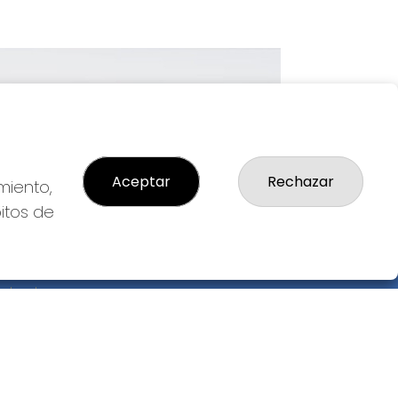
Imagen siguiente
Aceptar
Rechazar
miento,
bitos de
GAL
so Legal
ítica de Privacidad
ítica de Cookies
diciones de Compra
da de Lotería Nacional
o aceptado con tarjeta