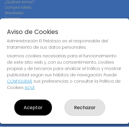
¿Quiénes somos?
Comprar lotería
Resultados
Contacto
Empresas
Compra en SELAE
Aviso de Cookies
Peñas
Boletos digitales
Administración El Pelotazo es el responsable del
Acceso
tratamiento de sus datos personales.
Registro
Usamos cookies necesarias para el funcionamiento
de este sitio web y, con su consentimiento, cookies
CONTACTO
propias y de terceros para analizar el tráfico y mostrar
ADMINISTRACION DE LOTERIAS: 17-CADIZ - RECEPTOR
publicidad según sus hábitos de navegación. Puede
OFICIAL: 21300
CONFIGURAR
sus preferencias o consultar la Política de
956073495
Cookies
AQUÍ
.
Clica aquí para contactar por WhatsApp
640517524
info@administracionelpelotazo.es
Aceptar
Rechazar
Callejones Cardoso nº12
Cádiz, 11002
(Cádiz) España