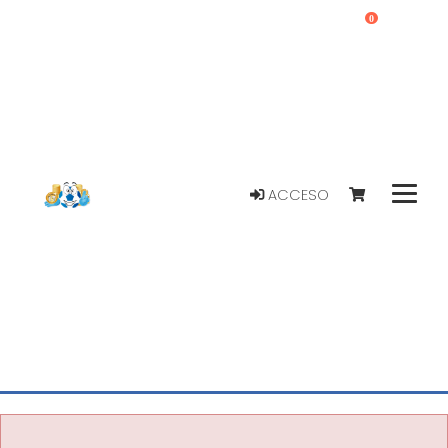
0
ACCESO