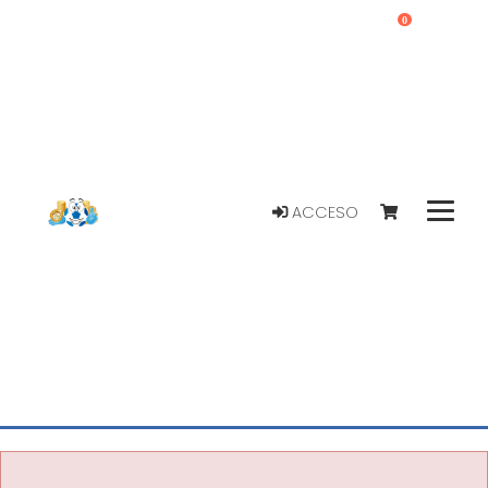
0
ACCESO