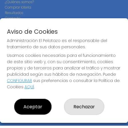
¿Quiénes somos?
Comprar lotería
Resultados
Contacto
Empresas
Compra en SELAE
Aviso de Cookies
Peñas
Boletos digitales
Administración El Pelotazo es el responsable del
Acceso
tratamiento de sus datos personales.
Registro
Usamos cookies necesarias para el funcionamiento
de este sitio web y, con su consentimiento, cookies
CONTACTO
propias y de terceros para analizar el tráfico y mostrar
ADMINISTRACION DE LOTERIAS: 17-CADIZ - RECEPTOR
publicidad según sus hábitos de navegación. Puede
OFICIAL: 21300
CONFIGURAR
sus preferencias o consultar la Política de
956073495
Cookies
AQUÍ
.
Clica aquí para contactar por WhatsApp
640517524
info@administracionelpelotazo.es
Aceptar
Rechazar
Callejones Cardoso nº12
Cádiz, 11002
(Cádiz) España