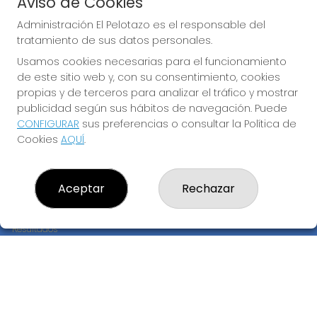
Aviso de Cookies
JUGAR BONOLOTO
Administración El Pelotazo es el responsable del
tratamiento de sus datos personales.
Usamos cookies necesarias para el funcionamiento
de este sitio web y, con su consentimiento, cookies
propias y de terceros para analizar el tráfico y mostrar
publicidad según sus hábitos de navegación. Puede
CONFIGURAR
sus preferencias o consultar la Política de
Imagen anterior
Imag
Cookies
AQUÍ
.
ADMINISTRACIÓN EL PELOTAZO
Aceptar
Rechazar
¿Quiénes somos?
Comprar lotería
Resultados
Contacto
Empresas
Compra en SELAE
Peñas
Boletos digitales
Acceso