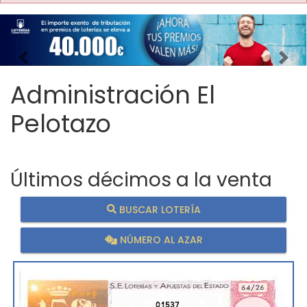
Imagen anterior
Imag
Administración El
Pelotazo
Últimos décimos a la venta
BUSCAR LOTERÍA
NÚMERO AL AZAR
01537