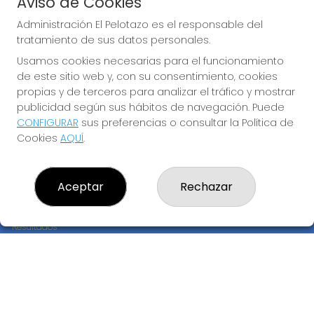
Aviso de Cookies
JUGAR EURODREAMS
Administración El Pelotazo es el responsable del
tratamiento de sus datos personales.
Usamos cookies necesarias para el funcionamiento
de este sitio web y, con su consentimiento, cookies
propias y de terceros para analizar el tráfico y mostrar
publicidad según sus hábitos de navegación. Puede
CONFIGURAR
sus preferencias o consultar la Política de
Imagen anterior
Imag
Cookies
AQUÍ
.
ADMINISTRACIÓN EL PELOTAZO
Aceptar
Rechazar
¿Quiénes somos?
Comprar lotería
Resultados
Contacto
Empresas
Compra en SELAE
Peñas
Boletos digitales
Acceso