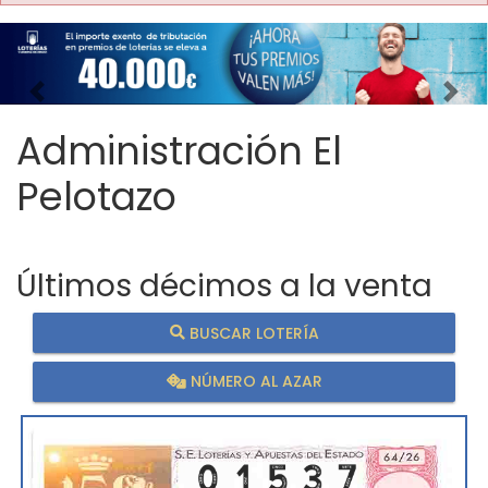
Imagen anterior
Imag
Administración El
Pelotazo
Últimos décimos a la venta
BUSCAR LOTERÍA
NÚMERO AL AZAR