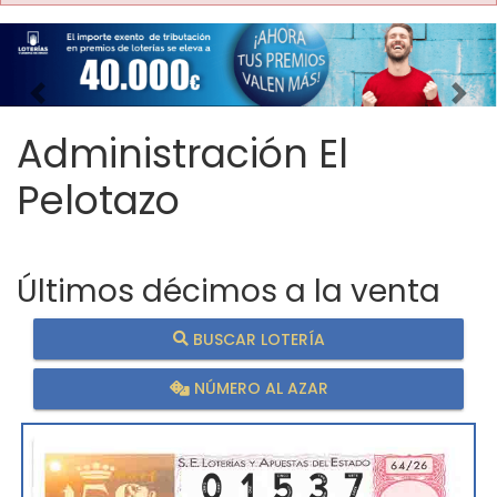
Imagen anterior
Imag
Administración El
Pelotazo
Últimos décimos a la venta
BUSCAR LOTERÍA
NÚMERO AL AZAR