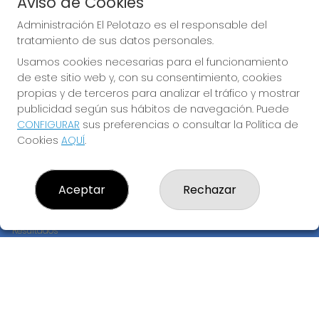
Aviso de Cookies
JUGAR EURODREAMS
Administración El Pelotazo es el responsable del
tratamiento de sus datos personales.
Usamos cookies necesarias para el funcionamiento
de este sitio web y, con su consentimiento, cookies
propias y de terceros para analizar el tráfico y mostrar
publicidad según sus hábitos de navegación. Puede
CONFIGURAR
sus preferencias o consultar la Política de
Imagen anterior
Imag
Cookies
AQUÍ
.
ADMINISTRACIÓN EL PELOTAZO
Aceptar
Rechazar
¿Quiénes somos?
Comprar lotería
Resultados
Contacto
Empresas
Compra en SELAE
Peñas
Boletos digitales
Acceso