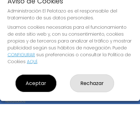
Aviso de Cookies
JUGAR EURODREAMS
Administración El Pelotazo es el responsable del
tratamiento de sus datos personales.
Usamos cookies necesarias para el funcionamiento
de este sitio web y, con su consentimiento, cookies
propias y de terceros para analizar el tráfico y mostrar
publicidad según sus hábitos de navegación. Puede
CONFIGURAR
sus preferencias o consultar la Política de
Imagen anterior
Imag
Cookies
AQUÍ
.
ADMINISTRACIÓN EL PELOTAZO
Aceptar
Rechazar
¿Quiénes somos?
Comprar lotería
Resultados
Contacto
Empresas
Compra en SELAE
Peñas
Boletos digitales
Acceso