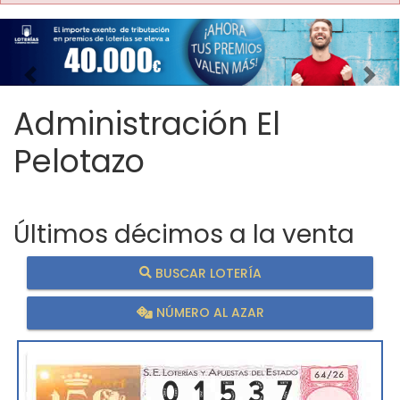
Imagen anterior
Imag
Administración El
Pelotazo
Últimos décimos a la venta
BUSCAR LOTERÍA
NÚMERO AL AZAR