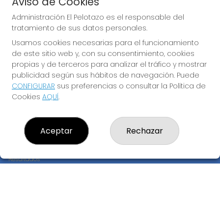
Aviso de Cookies
JUGAR BONOLOTO
Administración El Pelotazo es el responsable del
tratamiento de sus datos personales.
Usamos cookies necesarias para el funcionamiento
de este sitio web y, con su consentimiento, cookies
propias y de terceros para analizar el tráfico y mostrar
publicidad según sus hábitos de navegación. Puede
CONFIGURAR
sus preferencias o consultar la Política de
Imagen anterior
Imag
Cookies
AQUÍ
.
ADMINISTRACIÓN EL PELOTAZO
Aceptar
Rechazar
¿Quiénes somos?
Comprar lotería
Resultados
Contacto
Empresas
Compra en SELAE
Peñas
Boletos digitales
Acceso