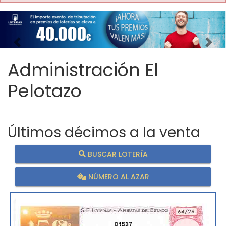
Imagen anterior
Imag
Administración El
Pelotazo
Últimos décimos a la venta
BUSCAR LOTERÍA
NÚMERO AL AZAR
01537