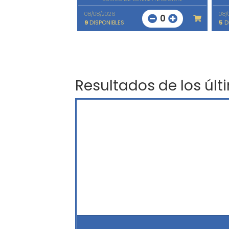
08/08/2026
08/
0
9
DISPONIBLES
5
D
Resultados de los últ