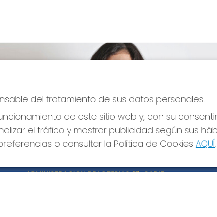
ponsable del tratamiento de sus datos personales.
ncionamiento de este sitio web y, con su consenti
alizar el tráfico y mostrar publicidad según sus há
referencias o consultar la Política de Cookies
AQUÍ
.
CONTACTO
LE
ADMINISTRACION DE LOTERIAS: 17-CADIZ -
Avi
RECEPTOR OFICIAL: 21300
Pol
Pol
956073495
Con
Clica aquí para contactar por WhatsApp
640517524
Tien