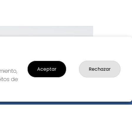
Imagen siguiente
Aceptar
Rechazar
miento,
bitos de
GAL
so Legal
ítica de Privacidad
ítica de Cookies
diciones de Compra
da de Lotería Nacional