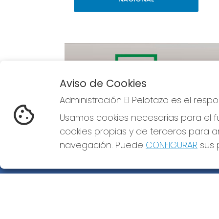
Aviso de Cookies
Administración El Pelotazo es el res
Imagen anterior
Usamos cookies necesarias para el fu
cookies propias y de terceros para an
navegación. Puede
CONFIGURAR
sus p
ADMINISTRACIÓN EL PELOTAZO
¿Quiénes somos?
Comprar lotería
Resultados
Contacto
Empresas