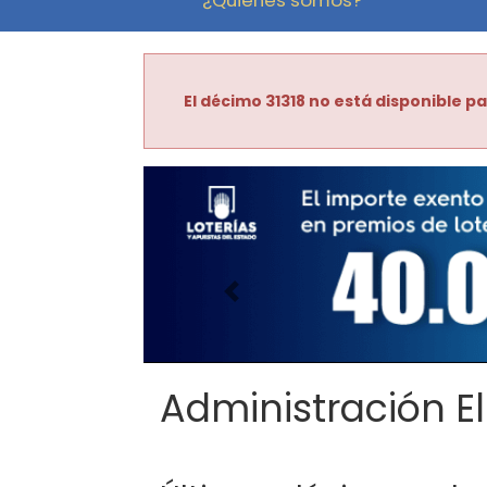
El décimo 31318 no está disponible pa
Imagen anterior
Administración El