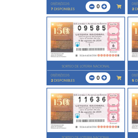
08/08/2026
08/
0
7
DISPONIBLES
2
DI
SORTEO DE LOTERIA NACIONAL
08/08/2026
08/
0
2
DISPONIBLES
5
D
SORTEO DE LOTERIA NACIONAL