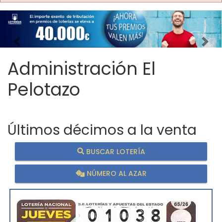
Imagen anterior
Imag
Administración El
Pelotazo
Últimos décimos a la venta
BUSCAR LOTERÍA
NÚMERO AL AZAR