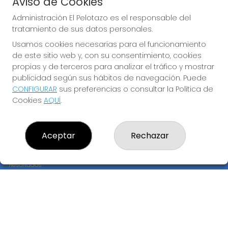
Aviso de Cookies
JUGAR EURODREAMS
Administración El Pelotazo es el responsable del
tratamiento de sus datos personales.
Usamos cookies necesarias para el funcionamiento
de este sitio web y, con su consentimiento, cookies
propias y de terceros para analizar el tráfico y mostrar
publicidad según sus hábitos de navegación. Puede
CONFIGURAR
sus preferencias o consultar la Política de
Imagen anterior
Imag
Cookies
AQUÍ
.
ADMINISTRACIÓN EL PELOTAZO
Aceptar
Rechazar
¿Quiénes somos?
Comprar lotería
Resultados
Contacto
Empresas
Compra en SELAE
Peñas
Boletos digitales
Acceso