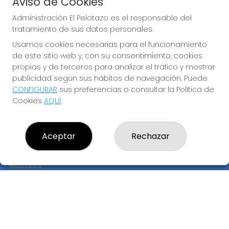
Aviso de Cookies
JUGAR EURODREAMS
Administración El Pelotazo es el responsable del
tratamiento de sus datos personales.
Usamos cookies necesarias para el funcionamiento
de este sitio web y, con su consentimiento, cookies
propias y de terceros para analizar el tráfico y mostrar
publicidad según sus hábitos de navegación. Puede
CONFIGURAR
sus preferencias o consultar la Política de
Imagen anterior
Imag
Cookies
AQUÍ
.
ADMINISTRACIÓN EL PELOTAZO
Aceptar
Rechazar
¿Quiénes somos?
Comprar lotería
Resultados
Contacto
Empresas
Compra en SELAE
Peñas
Boletos digitales
Acceso