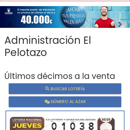
Imagen anterior
Imag
Administración El
Pelotazo
Últimos décimos a la venta
BUSCAR LOTERÍA
NÚMERO AL AZAR