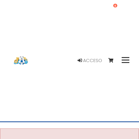
0
ACCESO