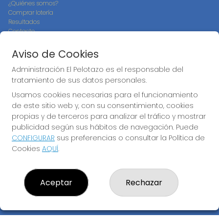
¿Quiénes somos?
Comprar lotería
Resultados
Contacto
Empresas
Compra en SELAE
Aviso de Cookies
Peñas
Boletos digitales
Administración El Pelotazo es el responsable del
Acceso
tratamiento de sus datos personales.
Registro
Usamos cookies necesarias para el funcionamiento
de este sitio web y, con su consentimiento, cookies
CONTACTO
propias y de terceros para analizar el tráfico y mostrar
ADMINISTRACION DE LOTERIAS: 17-CADIZ - RECEPTOR
publicidad según sus hábitos de navegación. Puede
OFICIAL: 21300
CONFIGURAR
sus preferencias o consultar la Política de
956073495
Cookies
AQUÍ
.
Clica aquí para contactar por WhatsApp
640517524
info@administracionelpelotazo.es
Aceptar
Rechazar
Callejones Cardoso nº12
Cádiz, 11002
(Cádiz) España