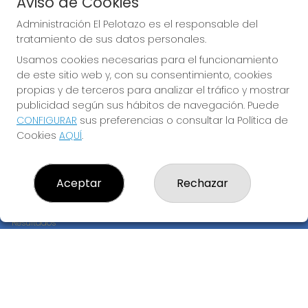
Aviso de Cookies
JUGAR EL GORDO
Administración El Pelotazo es el responsable del
tratamiento de sus datos personales.
Usamos cookies necesarias para el funcionamiento
de este sitio web y, con su consentimiento, cookies
propias y de terceros para analizar el tráfico y mostrar
publicidad según sus hábitos de navegación. Puede
CONFIGURAR
sus preferencias o consultar la Política de
Imagen anterior
Imag
Cookies
AQUÍ
.
ADMINISTRACIÓN EL PELOTAZO
Aceptar
Rechazar
¿Quiénes somos?
Comprar lotería
Resultados
Contacto
Empresas
Compra en SELAE
Peñas
Boletos digitales
Acceso