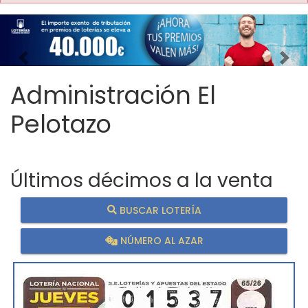
Imagen anterior
Imag
Administración El
Pelotazo
Últimos décimos a la venta
BUSCAR LOTERÍA
NÚMERO AL AZAR