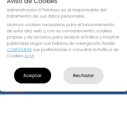
Aviso de Cookies
JUGAR EURODREAMS
Administración El Pelotazo es el responsable del
tratamiento de sus datos personales.
Usamos cookies necesarias para el funcionamiento
de este sitio web y, con su consentimiento, cookies
propias y de terceros para analizar el tráfico y mostrar
publicidad según sus hábitos de navegación. Puede
CONFIGURAR
sus preferencias o consultar la Política de
Imagen anterior
Imag
Cookies
AQUÍ
.
ADMINISTRACIÓN EL PELOTAZO
Aceptar
Rechazar
¿Quiénes somos?
Comprar lotería
Resultados
Contacto
Empresas
Compra en SELAE
Peñas
Boletos digitales
Acceso