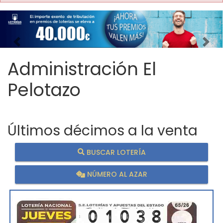
Imagen anterior
Imag
Administración El
Pelotazo
Últimos décimos a la venta
BUSCAR LOTERÍA
NÚMERO AL AZAR