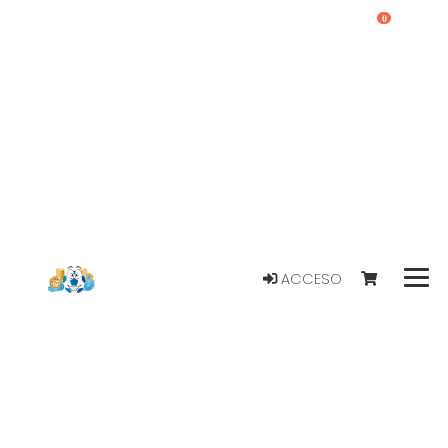
0
ACCESO