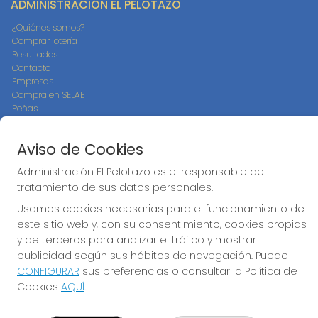
ADMINISTRACIÓN EL PELOTAZO
¿Quiénes somos?
Comprar lotería
Resultados
Contacto
Empresas
Compra en SELAE
Peñas
Boletos digitales
Acceso
Aviso de Cookies
Registro
Administración El Pelotazo es el responsable del
CONTACTO
tratamiento de sus datos personales.
ADMINISTRACION DE LOTERIAS: 17-CADIZ - RECEPTOR
Usamos cookies necesarias para el funcionamiento de
OFICIAL: 21300
este sitio web y, con su consentimiento, cookies propias
956073495
y de terceros para analizar el tráfico y mostrar
Clica aquí para contactar por WhatsApp
publicidad según sus hábitos de navegación. Puede
640517524
CONFIGURAR
sus preferencias o consultar la Política de
info@administracionelpelotazo.es
Cookies
AQUÍ
.
Callejones Cardoso nº12
Cádiz, 11002