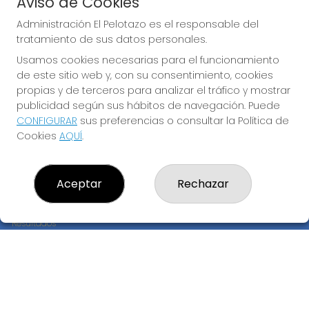
Aviso de Cookies
JUGAR BONOLOTO
Administración El Pelotazo es el responsable del
tratamiento de sus datos personales.
Usamos cookies necesarias para el funcionamiento
de este sitio web y, con su consentimiento, cookies
propias y de terceros para analizar el tráfico y mostrar
publicidad según sus hábitos de navegación. Puede
CONFIGURAR
sus preferencias o consultar la Política de
Imagen anterior
Imag
Cookies
AQUÍ
.
ADMINISTRACIÓN EL PELOTAZO
Aceptar
Rechazar
¿Quiénes somos?
Comprar lotería
Resultados
Contacto
Empresas
Compra en SELAE
Peñas
Boletos digitales
Acceso