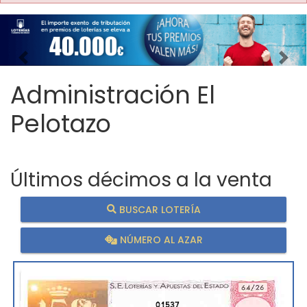
Imagen anterior
Imag
Administración El
Pelotazo
Últimos décimos a la venta
BUSCAR LOTERÍA
NÚMERO AL AZAR
01537