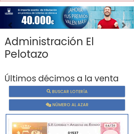
Imagen anterior
Imag
Administración El
Pelotazo
Últimos décimos a la venta
BUSCAR LOTERÍA
NÚMERO AL AZAR
01537