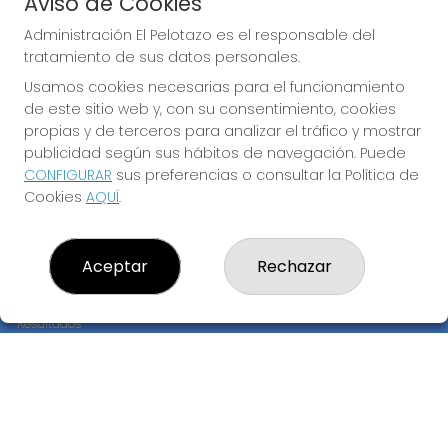
Aviso de Cookies
JUGAR BONOLOTO
Administración El Pelotazo es el responsable del
tratamiento de sus datos personales.
Usamos cookies necesarias para el funcionamiento
de este sitio web y, con su consentimiento, cookies
propias y de terceros para analizar el tráfico y mostrar
publicidad según sus hábitos de navegación. Puede
CONFIGURAR
sus preferencias o consultar la Política de
Imagen anterior
Imag
Cookies
AQUÍ
.
ADMINISTRACIÓN EL PELOTAZO
Aceptar
Rechazar
¿Quiénes somos?
Comprar lotería
Resultados
Contacto
Empresas
Compra en SELAE
Peñas
Boletos digitales
Acceso